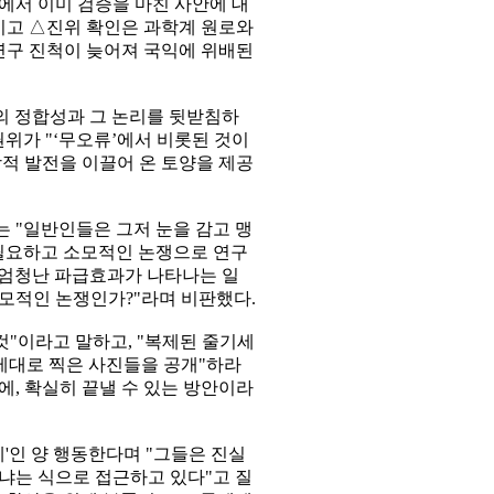
서 이미 검증을 마친 사안에 대
기고 △진위 확인은 과학계 원로와
연구 진척이 늦어져 국익에 위배된
의 정합성과 그 논리를 뒷받침하
권위가 "‘무오류’에서 비롯된 것이
학적 발전을 이끌어 온 토양을 제공
 "일반인들은 그저 눈을 감고 맹
불필요하고 소모적인 논쟁으로 연구
 엄청난 파급효과가 나타나는 일
소모적인 논쟁인가?"라며 비판했다.
"이라고 말하고, "복제된 줄기세
 제대로 찍은 사진들을 공개"하라
에, 확실히 끝낼 수 있는 방안이라
'인 양 행동한다며 "그들은 진실
냐는 식으로 접근하고 있다"고 질