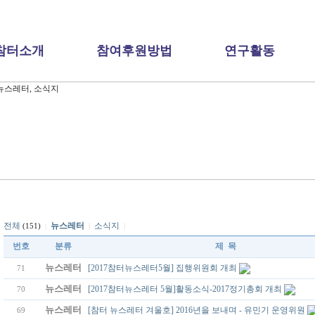
참터소개
참여후원방법
연구활동
전체
뉴스레터
소식지
|
|
(151)
|
번호
분류
제 목
뉴스레터
[2017참터뉴스레터5월] 집행위원회 개최
71
뉴스레터
[2017참터뉴스레터 5월]활동소식-2017정기총회 개최
70
뉴스레터
[참터 뉴스레터 겨울호] 2016년을 보내며 - 유민기 운영위원
69