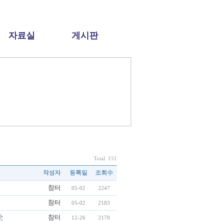
자료실
게시판
Total. 151
작성자
등록일
조회수
참터
05-02
2247
참터
05-02
2183
참터
12-26
2170