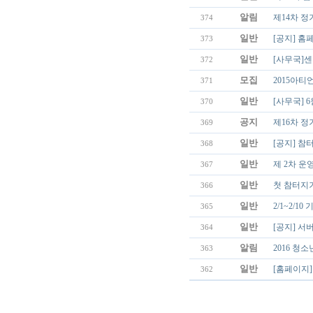
알림
제14차 정
374
일반
[공지] 홈
373
일반
[사무국]센
372
모집
2015아
371
일반
[사무국] 6
370
공지
제16차 정
369
일반
[공지] 참
368
일반
제 2차 운
367
일반
첫 참터지
366
일반
2/1~2/1
365
일반
[공지] 서
364
알림
2016 청
363
일반
[홈페이지]
362