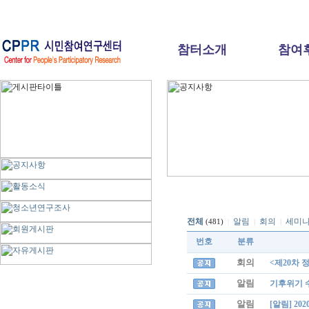
참터소개
참여
전체
알림
회의
세미
|
|
(481)
|
번호
분류
회의
<제20차 
알림
기후위기 
알림
[알림] 2