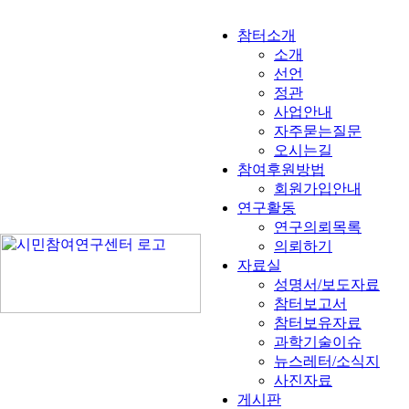
참터소개
소개
선언
정관
사업안내
자주묻는질문
오시는길
참여후원방법
회원가입안내
연구활동
연구의뢰목록
의뢰하기
자료실
성명서/보도자료
참터보고서
참터보유자료
과학기술이슈
뉴스레터/소식지
사진자료
게시판