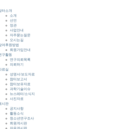
참터소개
소개
선언
정관
사업안내
자주묻는질문
오시는길
참여후원방법
회원가입안내
연구활동
연구의뢰목록
의뢰하기
자료실
성명서/보도자료
참터보고서
참터보유자료
과학기술이슈
뉴스레터/소식지
사진자료
게시판
공지사항
활동소식
청소년연구조사
회원게시판
자유게시판