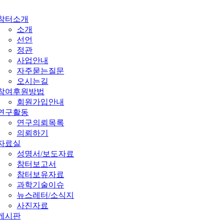
참터소개
소개
선언
정관
사업안내
자주묻는질문
오시는길
참여후원방법
회원가입안내
연구활동
연구의뢰목록
의뢰하기
자료실
성명서/보도자료
참터보고서
참터보유자료
과학기술이슈
뉴스레터/소식지
사진자료
게시판