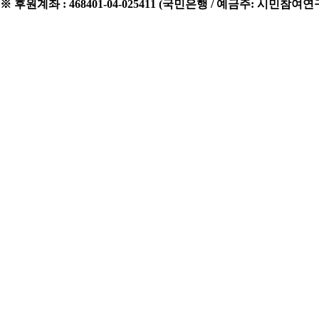
※ 후원계좌 : 468401-04-025411 (국민은행 / 예금주: 시민참여