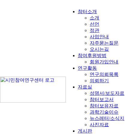
참터소개
소개
선언
정관
사업안내
자주묻는질문
오시는길
참여후원방법
회원가입안내
연구활동
연구의뢰목록
의뢰하기
자료실
성명서/보도자료
참터보고서
참터보유자료
과학기술이슈
뉴스레터/소식지
사진자료
게시판