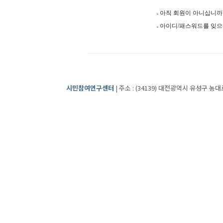
아직 회원이 아니십니
아이디/패스워드를 잊
시민참여연구센터
| 주소 : (34139) 대전광역시 유성구 농대로2번길