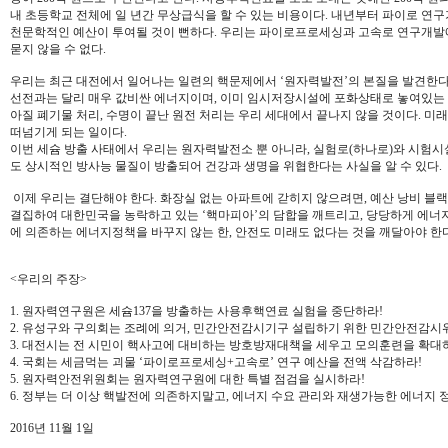
내 초등학교 전체에 일 년간 무상급식을 할 수 있는 비용이다. 내년부터 파이로 연
천문학적인 예산이 투여될 것이 뻔하다. 우리는 파이로프로세싱과 고속로 연구개발
묻지 않을 수 없다.
우리는 최근 대전에서 일어나는 일련의 핵문제에서 ‘원자력발전’의 본질을 발견한다
선전과는 달리 매우 값비싼 에너지이며, 이미 임시저장시설에 포화상태로 놓여있
아질 폐기물 처리, 수명이 끝난 원전 처리는 우리 세대에서 끝나지 않을 것이다. 미
떠넘기게 되는 일이다.
이번 세슘 방출 사태에서 우리는 원자력발전소 뿐 아니라, 실험로(하나로)와 시험시
도 상시적인 방사능 물질이 방출되어 건강과 생명을 위협한다는 사실을 알 수 있다.
이제 우리는 결단해야 한다. 화장실 없는 아파트에 갇히지 않으려면, 예산 낭비 블랙
결집하여 대한민국을 농락하고 있는 ‘핵마피아’의 담합을 깨트리고, 당당하게 에너
에 의존하는 에너지정책을 바꾸지 않는 한, 안전도 미래도 없다는 것을 깨달아야 한다
<우리의 주장>
1. 원자력연구원은 세슘137을 방출하는 사용후핵연료 실험을 중단하라!
2. 유성구와 구의회는 조례에 의거, 민간안전감시기구 설립하기 위한 민간안전감시
3. 대전시는 전 시민이 핵사고에 대비하는 방호방재대책을 세우고 모의훈련을 확대
4. 국회는 세금먹는 괴물 ‘파이로프로세싱+고속로’ 연구 예산을 전액 삭감하라!
5. 원자력안전위원회는 원자력연구원에 대한 특별 점검을 실시하라!
6. 정부는 더 이상 핵발전에 의존하지말고, 에너지 수요 관리와 재생가능한 에너지 
2016년 11월 1일