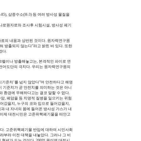
85), 삼중수소(H-3) 등 여러 방사성 물질을
하나로원자로와 조사후 시험시설, 방사성 폐기
자료의 내용과 상반된 것이다. 원자력연구원
혀 방출되지 않는다”라고 밝힌 바 있다. 또한
였다.
베크렐이나 방출해놓고는, 본격적인 파이로 연
 언어도단의 극치다. 우리는 원자력연구원의
리기준치’를 넘지 않았다”며 안전하다고 해명
이 기준치가 곧 안전치를 의미하는 것은 아니
와 환경에 무해하다고는 결코 말할 수 없다.
수암, 폐암을 등 치명적 질병을 일으키는 위험
들어갔을지, 누구의 코와 입으로 들어갔을지,
몸과 내 자녀의 몸에 들어온 방사성 가스가 내
? 이제 대전시민은 고준위핵폐기물을 떠안고
이다. 고준위핵폐기물 반입에 대하여 시민사회
랴부랴 이전 대책을 내놓았다. 그러나 그 비
 혈세가 드는 것이다. 200억 원이면 대전시