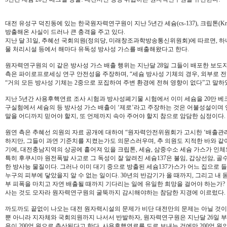
대전 유성구 덕진동에 있는 한국원자력연구원이 지난 5년간 세슘(cs-137), 크립톤(Kr-
방출해온 사실이 드러나 큰 충격을 주고 있다.
지난 달 31일, 추혜선 국회의원(정의당, 미래창조과학방송통신위원회)에 따르면, 
물 처리시설 등에서 해마다 유독성 방사성 가스를 배출해왔다고 한다.
원자력연구원의 이 같은 방사성 가스 배출 행위는 지난달 28일 그들이 배포한 보도
측은 파이로프로세싱 연구 안전성을 주장하며, “세슘 방사성 기체의 경우, 외부로 전
“거의 모든 방사성 기체는 2중으로 포집하여 주변 환경에 전혀 영향이 없다”고 말하
지난 5년간 사용후핵연료 조사 시험과 방사성폐기물 시험에서 이미 세슘을 20만 
구실험에서 세슘의 등 방사성 가스 배출이 ‘제로’라고 주장하는 것은 어불성설이며
말을 어디까지 믿어야 할지, 또 언제까지 속아 주어야 할지 참으로 암담한 심정이다.
원연 측은 추혜선 의원의 자료 공개에 대하여 “원자력안전위원회가 고시한 ‘배출관
하지만, 그들이 과연 기준치를 지켰는가도 의문스러우며, 추 의원도 지적한 바와 같
기에, 대전충남지역의 상공에 흩어져 있을 크립톤, 세슘, 삼중수소 세슘 가스가 인체
특히 후쿠시마 원전폭발 사고로 그 독성이 잘 알려진 세슘137은 불임, 갑상선암, 골
한 방사능 물질이다. 그러나 이미 대기 중으로 방출된 세슘137가스가 어느 집으로 
누구의 피부에 닿았을지 알 수 없는 일이다. 30년의 반감기가 올 때까지, 그리고 내 
부 피폭을 마치고 자연 배출될 때까지 기다리는 일에 유일한 희망을 걸어야 하는가
사는 것도 모자라 원자력연구원의 굴뚝까지 감시해야하는 참담한 지경에 이르렀다.
까도까도 끝없이 나오는 대전 원자력시설의 문제가 비단 대전만의 문제는 아닐 것
뿐 아니라 지자체와 국회의원까지 나서서 반발하자, 원자력연구원은 지난달 26일 부
용이 200억 원으로 추산된다고 한다. 사용후핵연료를 도로 보내는 것에만 200억 원의