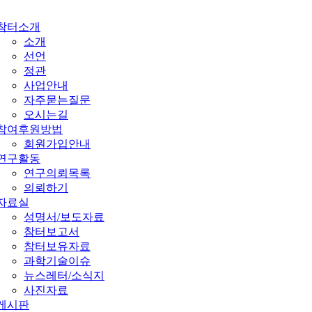
참터소개
소개
선언
정관
사업안내
자주묻는질문
오시는길
참여후원방법
회원가입안내
연구활동
연구의뢰목록
의뢰하기
자료실
성명서/보도자료
참터보고서
참터보유자료
과학기술이슈
뉴스레터/소식지
사진자료
게시판