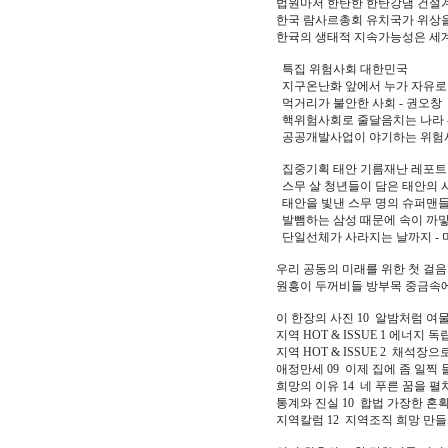
법원마저 한탄한 한탄강댐 건설계
한국 람사르총회 유치국가 위상을
한귝의 생태적 지속가능성은 세계 
특집 위험사회 대한민국
지구온난화 앞에서 누가 자유로운
먹거리가 불안한 사회 - 권오창
핵위험사회로 줄달음치는 나라 
공공개발사업이 야기하는 위험사
집중기획 태안 기름재난 레포트 
스무 살 청년들이 담은 태안의
태안을 빛낸 스무 명의 슈퍼맨들
발뺌하는 삼성 때문에 속이 까맣
단일선체가 사라지는 날까지 - 
우리 공동의 미래를 위한 첫 걸음 
원흥이 두꺼비들 방부목 중금속에
이 한장의 사진 10 알밤처럼 여
지역 HOT & ISSUE 1 에너지
지역 HOT & ISSUE 2 채석장
애정만세 09 이제 집에 좀 일찍 
희망의 이유 14 네 푸른 꿈을 펼
통계와 진실 10 합법 가장한 혼
지역칼럼 12 지역조직 희망 만들