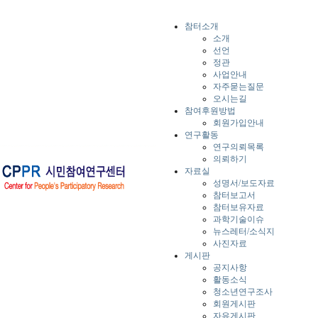
참터소개
소개
선언
정관
사업안내
자주묻는질문
오시는길
참여후원방법
회원가입안내
연구활동
연구의뢰목록
의뢰하기
자료실
성명서/보도자료
참터보고서
참터보유자료
과학기술이슈
뉴스레터/소식지
사진자료
게시판
공지사항
활동소식
청소년연구조사
회원게시판
자유게시판