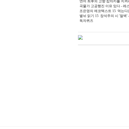
연어 최후의 고향 캄차카를 지켜라
곡물가 고공행진 이유 있다 - 레
조은영의 에코텍스트 15 먹는다는
볕뉘 읽기 15 장석주의 시 '절벽' 
독자퀴즈