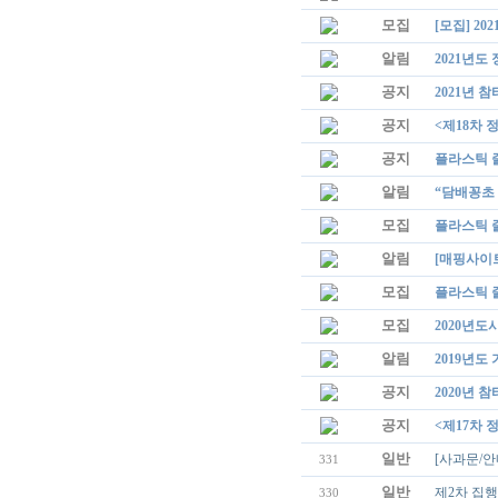
모집
[모집] 
알림
2021년도
공지
2021년 
공지
<제18차 
공지
플라스틱 줄
알림
“담배꽁초 
모집
플라스틱 줄
알림
[매핑사이트
모집
플라스틱 
모집
2020년
알림
2019년도
공지
2020년 
공지
<제17차 
일반
[사과문/
331
일반
제2차 집
330