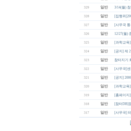
일반
3/14(월
329
일반
[집행위]20
328
일반
[사무국 통
327
일반
12/27(월
326
일반
[과학교육] 카
325
일반
[공지] 제
324
일반
참터지기 회
323
일반
[사무국]
322
일반
[공지] 2
321
일반
[과학교육]
320
일반
[홈페이지
319
일반
[참터DB]
318
일반
[사무국] 6
317