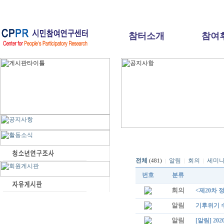
참터소개
참여
전체
알림
회의
세미
|
|
(481)
|
번호
분류
회의
<제20차 
알림
기후위기 
알림
[알림] 2