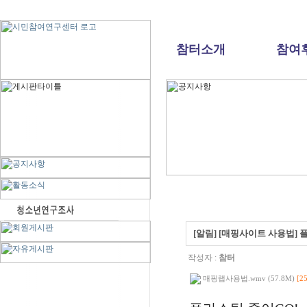
참터소개
참여
[알림] [매핑사이트 사용법] 
작성자 :
참터
매핑랩사용법.wmv (57.8M)
[25