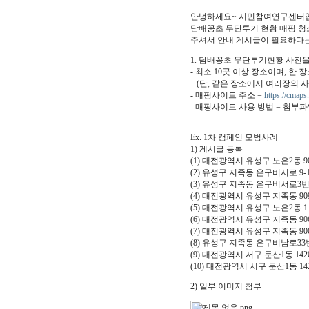
안녕하세요~ 시민참여연구센터
담배꽁초 무단투기 현황 매핑 청
주셔서 안내 게시글이 필요하다는
1. 담배꽁초 무단투기현황 사진
- 최소 10곳 이상 장소이며, 한
(단, 같은 장소에서 여러장의 
- 매핑사이트 주소 =
https://cmaps.
- 매핑사이트 사용 방법 = 첨부파
Ex. 1차 캠페인 모범사례
1) 게시글 등록
(1) 대전광역시 유성구 노은2동 9
(2) 유성구 지족동 은구비서로 9-
(3) 유성구 지족동 은구비서로3번
(4) 대전광역시 유성구 지족동 90
(5) 대전광역시 유성구 노은2동
(6) 대전광역시 유성구 지족동 9
(7) 대전광역시 유성구 지족동 9
(8) 유성구 지족동 은구비남로33
(9) 대전광역시 서구 둔산1동 14
(10) 대전광역시 서구 둔산1동 1
2) 일부 이미지 첨부