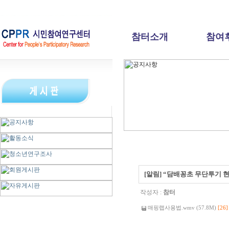
참터소개
참여
[알림] “담배꽁초 무단투기 
작성자 :
참터
매핑랩사용법.wmv (57.8M)
[26]