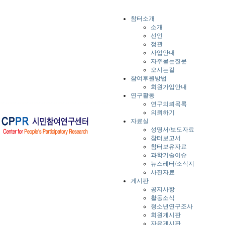
참터소개
소개
선언
정관
사업안내
자주묻는질문
오시는길
참여후원방법
회원가입안내
연구활동
연구의뢰목록
의뢰하기
자료실
성명서/보도자료
참터보고서
참터보유자료
과학기술이슈
뉴스레터/소식지
사진자료
게시판
공지사항
활동소식
청소년연구조사
회원게시판
자유게시판