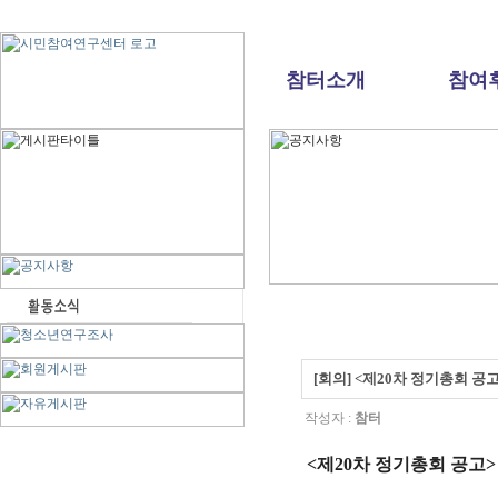
참터소개
참여
[회의] <제20차 정기총회 공고
작성자 :
참터
<
제
20
차 정기총회 공고
>