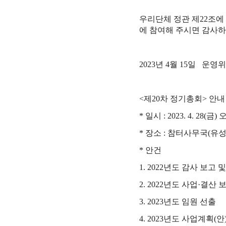
우리단체 정관 제
22
조에
에 참여해 주시면 감사
2023
년
4
월
15
일
운영위
<
제
20
차 정기총회
>
안내
*
일시
: 2023. 4. 28(금
)
*
장소
:
참터사무국
(
유성
*
안건
1. 2022
년도 감사 보고 및
2. 2022
년도 사업
·
결산 보
3. 2023
년도 임원 선출
4. 2023
년도 사업계획
(
안