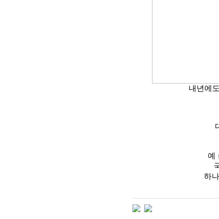
내년에도 
대
예 
국
하나은