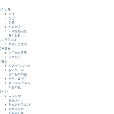
참터소개
소개
선언
정관
사업안내
자주묻는질문
오시는길
참여후원방법
회원가입안내
연구활동
연구의뢰목록
의뢰하기
자료실
성명서/보도자료
참터보고서
참터보유자료
과학기술이슈
뉴스레터/소식지
사진자료
게시판
공지사항
활동소식
청소년연구조사
회원게시판
자유게시판