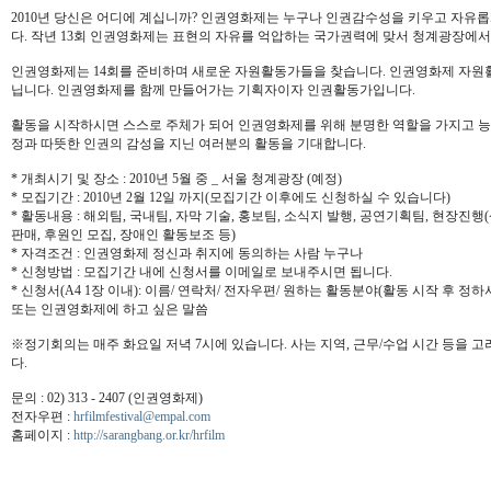
2010년 당신은 어디에 계십니까? 인권영화제는 누구나 인권감수성을 키우고 자유롭
다. 작년 13회 인권영화제는 표현의 자유를 억압하는 국가권력에 맞서 청계광장에
인권영화제는 14회를 준비하며 새로운 자원활동가들을 찾습니다. 인권영화제 자원활
닙니다. 인권영화제를 함께 만들어가는 기획자이자 인권활동가입니다.
활동을 시작하시면 스스로 주체가 되어 인권영화제를 위해 분명한 역할을 가지고 
정과 따뜻한 인권의 감성을 지닌 여러분의 활동을 기대합니다.
* 개최시기 및 장소 : 2010년 5월 중 _ 서울 청계광장 (예정)
* 모집기간 : 2010년 2월 12일 까지(모집기간 이후에도 신청하실 수 있습니다)
* 활동내용 : 해외팀, 국내팀, 자막 기술, 홍보팀, 소식지 발행, 공연기획팀, 현장진
판매, 후원인 모집, 장애인 활동보조 등)
* 자격조건 : 인권영화제 정신과 취지에 동의하는 사람 누구나
* 신청방법 : 모집기간 내에 신청서를 이메일로 보내주시면 됩니다.
* 신청서(A4 1장 이내): 이름/ 연락처/ 전자우편/ 원하는 활동분야(활동 시작 후 정
또는 인권영화제에 하고 싶은 말씀
※정기회의는 매주 화요일 저녁 7시에 있습니다. 사는 지역, 근무/수업 시간 등을 
다.
문의 : 02) 313 - 2407 (인권영화제)
전자우편 :
hrfilmfestival@empal.com
홈페이지 :
http://sarangbang.or.kr/hrfilm