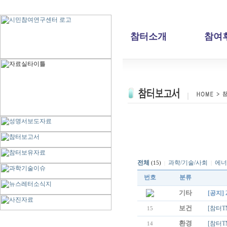
참터소개
참여
전체
과학/기술/사회
에너
|
(15)
|
번호
분류
기타
[공지]
보건
[참터T
15
환경
[참터T
14