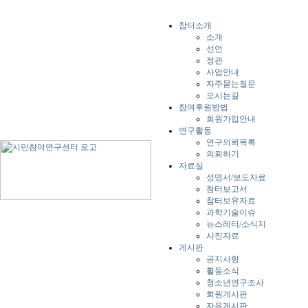
참터소개
소개
선언
정관
사업안내
자주묻는질문
오시는길
참여후원방법
회원가입안내
연구활동
연구의뢰목록
의뢰하기
자료실
성명서/보도자료
참터보고서
참터보유자료
과학기술이슈
뉴스레터/소식지
사진자료
게시판
공지사항
활동소식
청소년연구조사
회원게시판
자유게시판