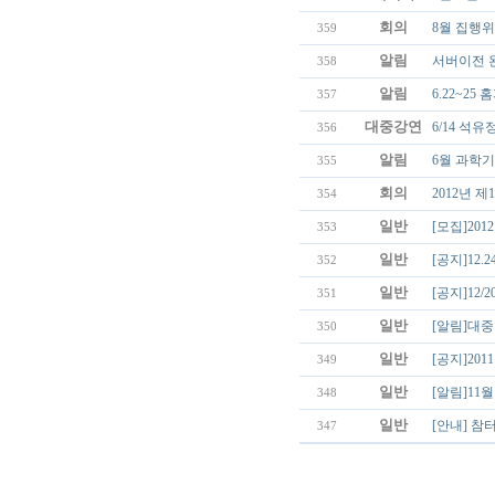
회의
8월 집행
359
알림
서버이전 
358
알림
6.22~25
357
대중강연
6/14 석
356
알림
6월 과학기
355
회의
2012년 
354
일반
[모집]20
353
일반
[공지]12
352
일반
[공지]12/
351
일반
[알림]대중
350
일반
[공지]201
349
일반
[알림]11
348
일반
[안내] 참터
347