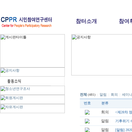
참터소개
참여
전체
알림
회의
세미
|
|
(481)
|
번호
분류
회의
<제20차 
알림
기후위기 
알림
[알림] 2