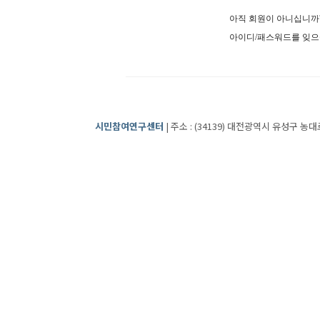
아직 회원이 아니십니
아이디/패스워드를 잊
시민참여연구센터
| 주소 : (34139) 대전광역시 유성구 농대로2번길