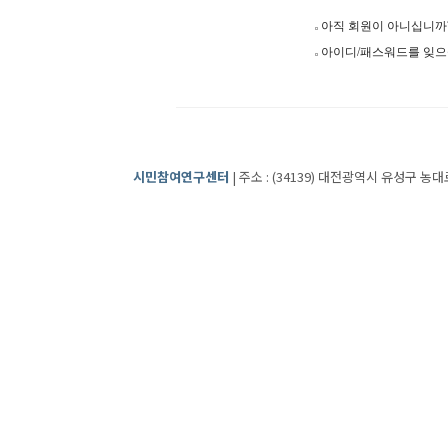
아직 회원이 아니십니
아이디/패스워드를 잊
시민참여연구센터
| 주소 : (34139) 대전광역시 유성구 농대로2번길