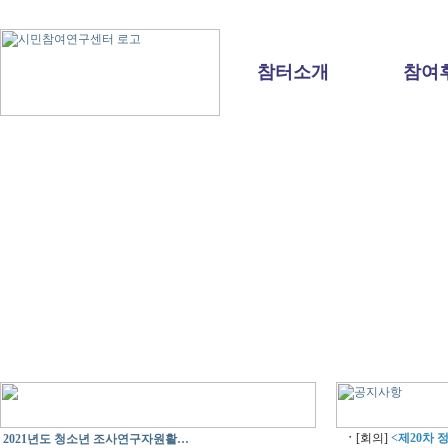
참터소개
참여
ㆍ
[회의]
<제20차 
2021년도 청소년 조사연구자원활…