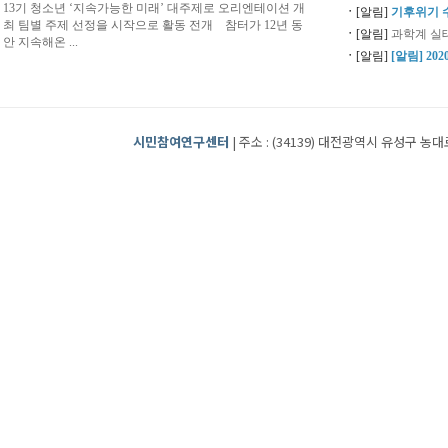
13기 청소년 ‘지속가능한 미래’ 대주제로 오리엔테이션 개
ㆍ
[알림]
기후위기 
최 팀별 주제 선정을 시작으로 활동 전개 참터가 12년 동
ㆍ
[알림]
과학계 실태
안 지속해온 ...
ㆍ
[알림]
[알림] 2
시민참여연구센터
| 주소 : (34139) 대전광역시 유성구 농대로2번길